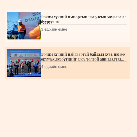
Эрчим хүчний импортын нэг улсын хамаарлыг
бууруулна
3 өдрийн өмнө
Эрчим хүчний найдвартай байдалд хувь нэмэр
оруулах дэд бүтцийг Оюу толгой ашиглалтад
орууллаа
4 өдрийн өмнө