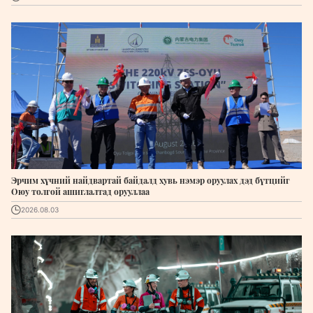
Эрчим хүчний найдвартай байдалд хувь нэмэр оруулах дэд бүтцийг
Оюу толгой ашиглалтад орууллаа
2026.08.03