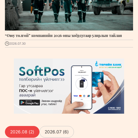
“Oюу толгой” компанийн 2026 оны хоёрдугаар улирлын тайлан
2026.07.30
2026.08
(
2
)
2026.07
(
6
)