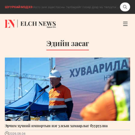
ШУУРХАЙ МЭДЭЭ:
"The MongolZ"-ийн энэ оны анхны тэмцээн "Katowice" өнөөдөр эхэлнэ
Эдийн засаг
Эрчим хүчний импортын нэг улсын хамаарлыг бууруулна
2026.08.04