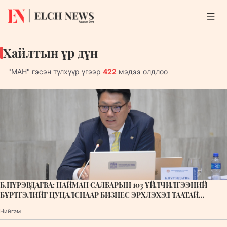
Хайлтын үр дүн
"
МАН
"
гэсэн түлхүүр үгээр
422
мэдээ олдлоо
Б.ПҮРЭВДАГВА: НАЙМАН САЛБАРЫН 103 ҮЙЛЧИЛГЭЭНИЙ
БҮРТГЭЛИЙГ ЦУЦАЛСНААР БИЗНЕС ЭРХЛЭХЭД ТААТАЙ
НӨХЦӨЛ БҮРДЭНЭ
Нийгэм