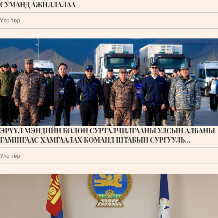
СУМАНД АЖИЛЛАЛАА
Улс төр
ЭРҮҮЛ МЭНДИЙН БОЛОН СУРТАЛЧИЛГААНЫ УЛСЫН АЛБАНЫ
ГАМШГААС ХАМГААЛАХ КОМАНД ШТАБЫН СУРГУУЛЬ
ЭХЭЛЛЭЭ
Улс төр