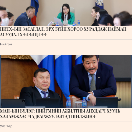
НИТХ-ЫН ЗАСАГЛАЛ, ЭРХ ЗҮЙН ХОРОО ХУРАЛДАЖ НАЙМАН
АСУУДАЛ ХЭЛЭЛЦЛЭЭ
Нийгэм
МАН-ЫН БҮЛЭГ: НИЙГМИЙН АЖИЛТНЫ АНХДАГЧ ХУУЛЬ
ХАЛАМЖААС ЧАДВАРЖУУЛАЛТАД ШИЛЖИНЭ
Улс төр