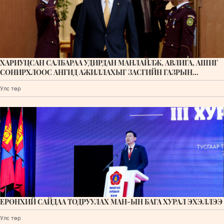
ХАРИУЦСАН САЛБАРАА УДИРДАН МАНЛАЙЛЖ, АВЛИГА, АШИГ
СОНИРХЛООС АНГИД АЖИЛЛАХЫГ ЗАСГИЙН ГАЗРЫН
ГИШҮҮДЭД АНХААРУУЛАВ
Улс төр
ЕРӨНХИЙ САЙДАА ТОДРУУЛАХ МАН-ЫН БАГА ХУРАЛ ЭХЭЛЛЭЭ
Улс төр