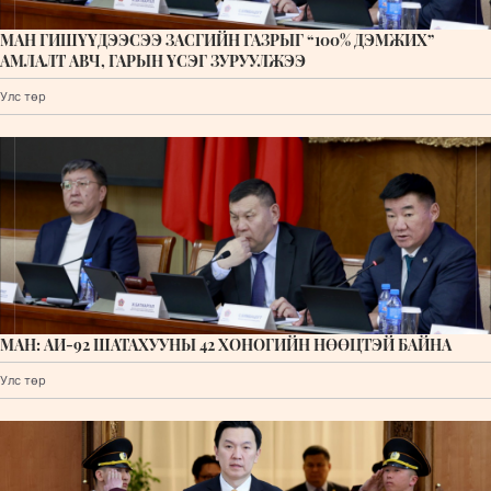
МАН ГИШҮҮДЭЭСЭЭ ЗАСГИЙН ГАЗРЫГ “100% ДЭМЖИХ”
АМЛАЛТ АВЧ, ГАРЫН ҮСЭГ ЗУРУУЛЖЭЭ
Улс төр
МАН: АИ-92 ШАТАХУУНЫ 42 ХОНОГИЙН НӨӨЦТЭЙ БАЙНА
Улс төр