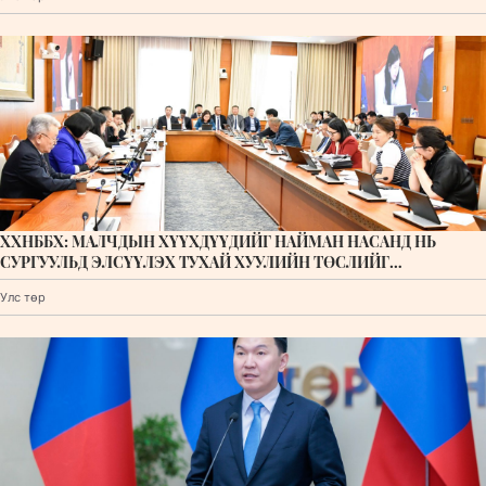
ХХНББХ: МАЛЧДЫН ХҮҮХДҮҮДИЙГ НАЙМАН НАСАНД НЬ
СУРГУУЛЬД ЭЛСҮҮЛЭХ ТУХАЙ ХУУЛИЙН ТӨСЛИЙГ
ХЭЛЭЛЦЭХИЙГ ДЭМЖИВ
Улс төр