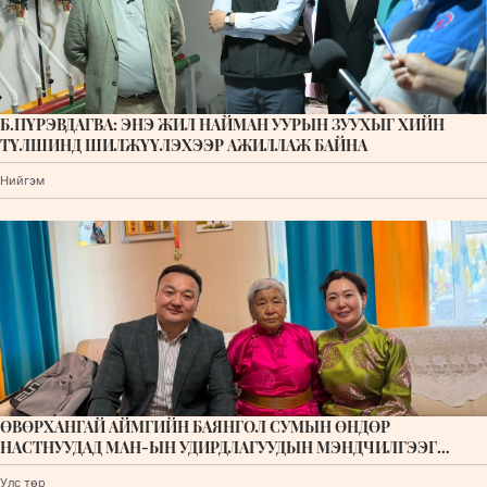
Б.ПҮРЭВДАГВА: ЭНЭ ЖИЛ НАЙМАН УУРЫН ЗУУХЫГ ХИЙН
ТҮЛШИНД ШИЛЖҮҮЛЭХЭЭР АЖИЛЛАЖ БАЙНА
Нийгэм
ӨВӨРХАНГАЙ АЙМГИЙН БАЯНГОЛ СУМЫН ӨНДӨР
НАСТНУУДАД МАН-ЫН УДИРДЛАГУУДЫН МЭНДЧИЛГЭЭГ
УЛАМЖИЛЛАА
Улс төр