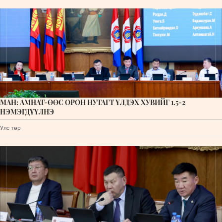
МАН: АМНАТ-ӨӨС ОРОН НУТАГТ ҮЛДЭХ ХУВИЙГ 1.5-2
НЭМЭГДҮҮЛНЭ
Улс төр