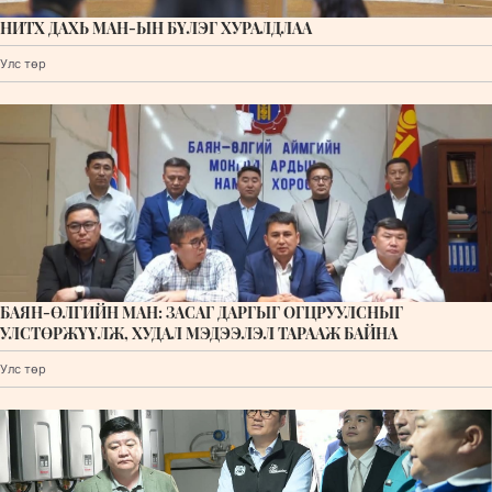
НИТХ ДАХЬ МАН-ЫН БҮЛЭГ ХУРАЛДЛАА
Улс төр
БАЯН-ӨЛГИЙН МАН: ЗАСАГ ДАРГЫГ ОГЦРУУЛСНЫГ
УЛСТӨРЖҮҮЛЖ, ХУДАЛ МЭДЭЭЛЭЛ ТАРААЖ БАЙНА
Улс төр