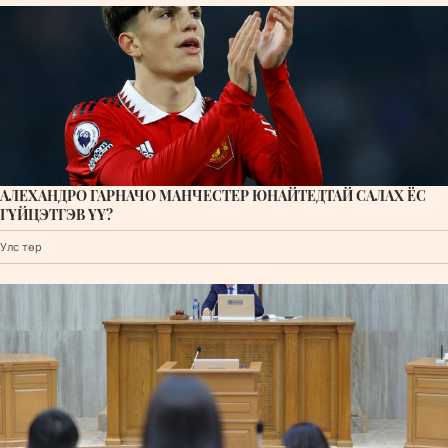
АЛЕХАНДРО ГАРНАЧО МАНЧЕСТЕР ЮНАЙТЕДТАЙ САЛАХ ЁС
ГҮЙЦЭТГЭВ ҮҮ?
Улс төр