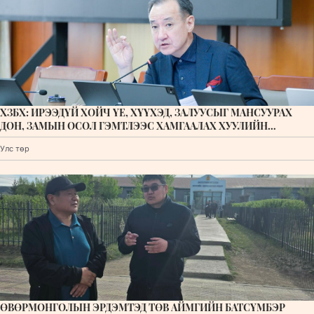
ХЗБХ: ИРЭЭДҮЙ ХОЙЧ ҮЕ, ХҮҮХЭД, ЗАЛУУСЫГ МАНСУУРАХ
ДОН, ЗАМЫН ОСОЛ ГЭМТЛЭЭС ХАМГААЛАХ ХУУЛИЙН
ТӨСЛҮҮДИЙГ ДЭМЖЛЭЭ
Улс төр
ӨВӨРМОНГОЛЫН ЭРДЭМТЭД ТӨВ АЙМГИЙН БАТСҮМБЭР